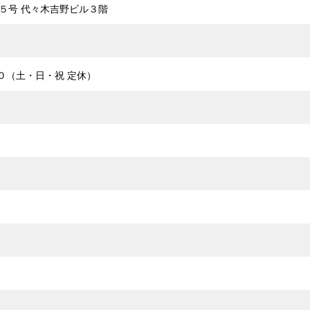
番５号 代々木吉野ビル３階
０（土・日・祝 定休）