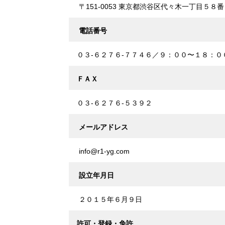
〒151-0053 東京都渋谷区代々木一丁目５８
電話番号
０３-６２７６-７７４６／９：００〜１８：０
ＦＡＸ
０３-６２７６-５３９２
メールアドレス
info@r1-yg.com
設立年月日
２０１５年６月９日
許可・登録・免許